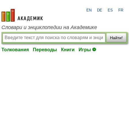
EN
DE
ES
FR
academic.ru
Словари и энциклопедии на Академике
Найти!
Толкования
Переводы
Книги
Игры ⚽