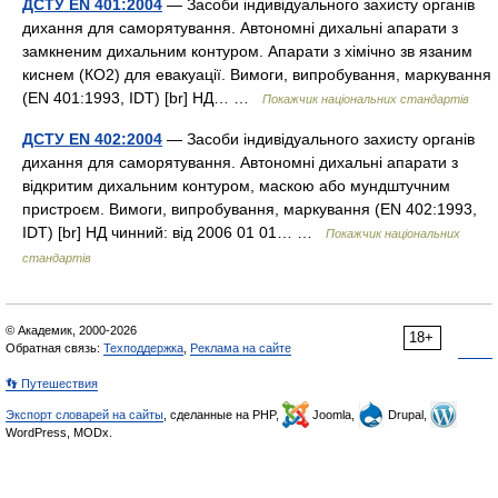
ДСТУ EN 401:2004
— Засоби індивідуального захисту органів
дихання для саморятування. Автономні дихальні апарати з
замкненим дихальним контуром. Апарати з хімічно зв язаним
киснем (КО2) для евакуації. Вимоги, випробування, маркування
(EN 401:1993, IDT) [br] НД… …
Покажчик національних стандартів
ДСТУ EN 402:2004
— Засоби індивідуального захисту органів
дихання для саморятування. Автономні дихальні апарати з
відкритим дихальним контуром, маскою або мундштучним
пристроєм. Вимоги, випробування, маркування (EN 402:1993,
IDT) [br] НД чинний: від 2006 01 01… …
Покажчик національних
стандартів
© Академик, 2000-2026
18+
Обратная связь:
Техподдержка
,
Реклама на сайте
👣 Путешествия
Экспорт словарей на сайты
, сделанные на PHP,
Joomla,
Drupal,
WordPress, MODx.