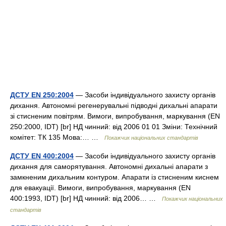
ДСТУ EN 250:2004
— Засоби індивідуального захисту органів
дихання. Автономні регенерувальні підводні дихальні апарати
зі стисненим повітрям. Вимоги, випробування, маркування (EN
250:2000, IDT) [br] НД чинний: від 2006 01 01 Зміни: Технічний
комітет: ТК 135 Мова:… …
Покажчик національних стандартів
ДСТУ EN 400:2004
— Засоби індивідуального захисту органів
дихання для саморятування. Автономні дихальні апарати з
замкненим дихальним контуром. Апарати із стисненим киснем
для евакуації. Вимоги, випробування, маркування (EN
400:1993, IDT) [br] НД чинний: від 2006… …
Покажчик національних
стандартів