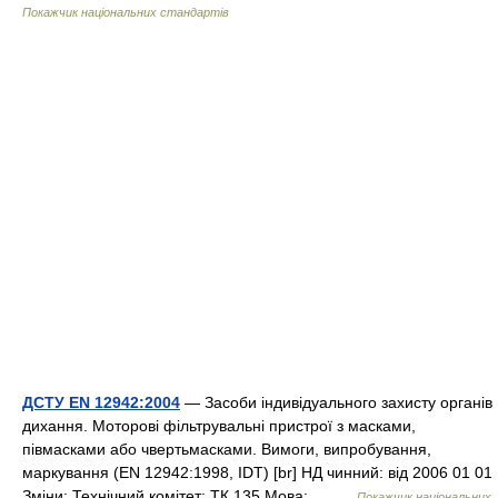
Покажчик національних стандартів
ДСТУ EN 12942:2004
— Засоби індивідуального захисту органів
дихання. Моторові фільтрувальні пристрої з масками,
півмасками або чвертьмасками. Вимоги, випробування,
маркування (EN 12942:1998, IDT) [br] НД чинний: від 2006 01 01
Зміни: Технічний комітет: ТК 135 Мова:… …
Покажчик національних