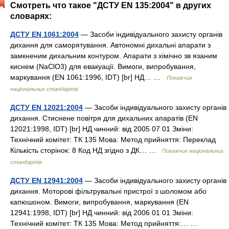
Смотреть что такое "ДСТУ EN 135:2004" в других
словарях:
ДСТУ EN 1061:2004
— Засоби індивідуального захисту органів
дихання для саморятування. Автономні дихальні апарати з
замкненим дихальним контуром. Апарати з хімічно зв язаним
киснем (NaClO3) для евакуації. Вимоги, випробування,
маркування (EN 1061:1996, IDT) [br] НД… …
Покажчик
національних стандартів
ДСТУ EN 12021:2004
— Засоби індивідуального захисту органів
дихання. Стиснене повітря для дихальних апаратів (EN
12021:1998, IDT) [br] НД чинний: від 2005 07 01 Зміни:
Технічний комітет: ТК 135 Мова: Метод прийняття: Переклад
Кількість сторінок: 8 Код НД згідно з ДК… …
Покажчик національних
стандартів
ДСТУ EN 12941:2004
— Засоби індивідуального захисту органів
дихання. Моторові фільтрувальні пристрої з шоломом або
капюшоном. Вимоги, випробування, маркування (EN
12941:1998, IDT) [br] НД чинний: від 2006 01 01 Зміни:
Технічний комітет: ТК 135 Мова: Метод прийняття:… …